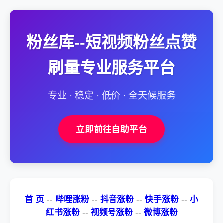
粉丝库--短视频粉丝点赞
刷量专业服务平台
专业 · 稳定 · 低价 · 全天候服务
立即前往自助平台
首 页
--
哔哩涨粉
--
抖音涨粉
--
快手涨粉
--
小
红书涨粉
--
视频号涨粉
--
微博涨粉